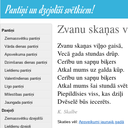
Pantiņi un dzejolīši svētkiem!
Zvanu skaņas vi
Pantiņi
Ziemassvētku pantiņi
Zvanu skaņas viļņo gaisā,
Vārda dienas pantiņi
Vecā gada stundas drūp.
Apsveikuma pantiņi
Cerību un sapņu biķers
Dzimšanas dienas pantiņi
Atkal mums uz galda kūp.
Lieldienu pantiņi
Cerību un sapņu biķers
Valentīndienas pantiņi
Atkal mums šai stundā svēt
Līgo pantiņi
Piepildīsies viss, kas dziļi
Mīlestības pantiņi
Dvēselē būs iecerēts.
Jaungada pantiņi
K. Skalbe
Dzejoļi
Ziemassvētku dzejolīši
Skaties vēl:
Apsveikumi jaunajā gadā
Lieldienu dzejoļi