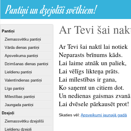
Pantiņi un dzejolīši svētkiem!
Ar Tevi šai nakt
Pantiņi
Ziemassvētku pantiņi
Ar Tevi šai naktī lai notiek
Vārda dienas pantiņi
Neparasts brīnums kāds.
Apsveikuma pantiņi
Lai laime atnāk un paliek,
Dzimšanas dienas pantiņi
Lai vēlīgs likteņa prāts.
Lieldienu pantiņi
Lai mīlestības ir gana,
Valentīndienas pantiņi
Ko saņemt un citiem dot.
Līgo pantiņi
Un nedienas gaismas zvanā
Mīlestības pantiņi
Lai dvēsele pārkausēt prot!
Jaungada pantiņi
Dzejoļi
Skaties vēl:
Apsveikumi jaunajā gadā
Ziemassvētku dzejolīši
Lieldienu dzejoļi