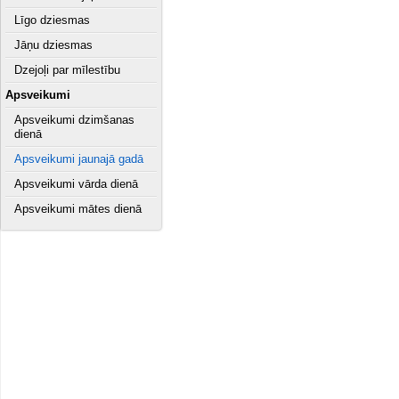
Līgo dziesmas
Jāņu dziesmas
Dzejoļi par mīlestību
Apsveikumi
Apsveikumi dzimšanas
dienā
Apsveikumi jaunajā gadā
Apsveikumi vārda dienā
Apsveikumi mātes dienā