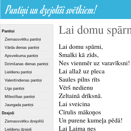
Pantiņi un dzejolīši svētkiem!
Lai domu spārni
Pantiņi
Ziemassvētku pantiņi
Lai domu spārni,
Vārda dienas pantiņi
Smalki kā zīds,
Apsveikuma pantiņi
Nes vienmēr uz varavīksni!
Dzimšanas dienas pantiņi
Lai allaž uz pleca
Lieldienu pantiņi
Saules pilns rīts
Valentīndienas pantiņi
Vērš nedienu
Līgo pantiņi
Zeltainā drīksnā.
Mīlestības pantiņi
Lai sveicina
Jaungada pantiņi
Cīrulis mākoņos
Dzejoļi
Un purene kumeļa pēdā!
Ziemassvētku dzejolīši
Lai Laima nes
Lieldienu dzejoļi