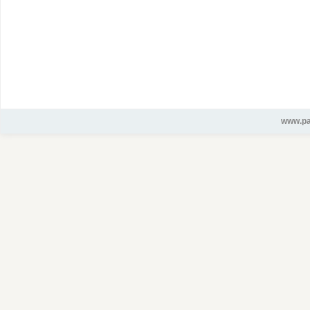
www.pan