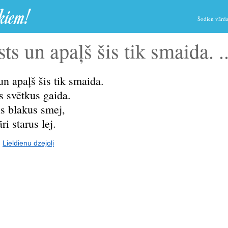
tkiem!
Šodien vārda
ts un apaļš šis tik smaida. ..
n apaļš šis tik smaida.
s svētkus gaida.
is blakus smej,
ri starus lej.
:
Lieldienu dzejoļi