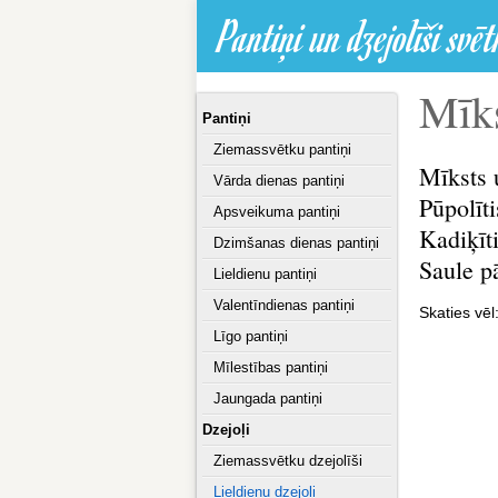
Pantiņi un dzejolīši svē
Mīks
Pantiņi
Ziemassvētku pantiņi
Mīksts u
Vārda dienas pantiņi
Pūpolīti
Apsveikuma pantiņi
Kadiķīt
Dzimšanas dienas pantiņi
Saule pā
Lieldienu pantiņi
Valentīndienas pantiņi
Skaties vēl
Līgo pantiņi
Mīlestības pantiņi
Jaungada pantiņi
Dzejoļi
Ziemassvētku dzejolīši
Lieldienu dzejoļi