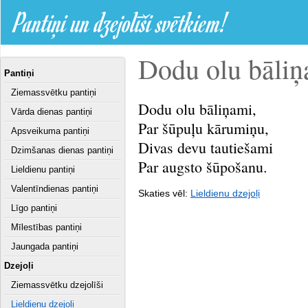
Pantiņi un dzejolīši svētkiem!
Dodu olu bāliņa
Pantiņi
Ziemassvētku pantiņi
Dodu olu bāliņami,
Vārda dienas pantiņi
Par šūpuļu kārumiņu,
Apsveikuma pantiņi
Divas devu tautiešami
Dzimšanas dienas pantiņi
Par augsto šūpošanu.
Lieldienu pantiņi
Valentīndienas pantiņi
Skaties vēl:
Lieldienu dzejoļi
Līgo pantiņi
Mīlestības pantiņi
Jaungada pantiņi
Dzejoļi
Ziemassvētku dzejolīši
Lieldienu dzejoļi