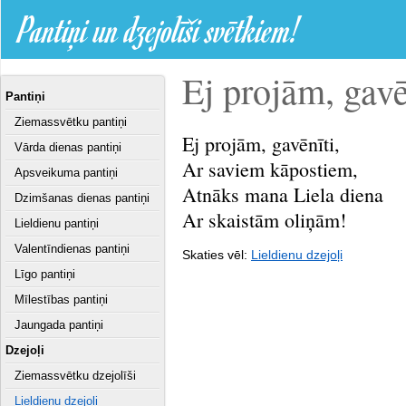
Pantiņi un dzejolīši svētkiem!
Ej projām, gavēn
Pantiņi
Ziemassvētku pantiņi
Ej projām, gavēnīti,
Vārda dienas pantiņi
Ar saviem kāpostiem,
Apsveikuma pantiņi
Atnāks mana Liela diena
Dzimšanas dienas pantiņi
Ar skaistām oliņām!
Lieldienu pantiņi
Valentīndienas pantiņi
Skaties vēl:
Lieldienu dzejoļi
Līgo pantiņi
Mīlestības pantiņi
Jaungada pantiņi
Dzejoļi
Ziemassvētku dzejolīši
Lieldienu dzejoļi