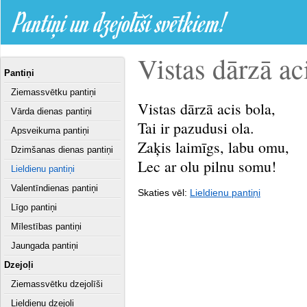
Pantiņi un dzejolīši svētkiem!
Vistas dārzā aci
Pantiņi
Ziemassvētku pantiņi
Vistas dārzā acis bola,
Vārda dienas pantiņi
Tai ir pazudusi ola.
Apsveikuma pantiņi
Zaķis laimīgs, labu omu,
Dzimšanas dienas pantiņi
Lec ar olu pilnu somu!
Lieldienu pantiņi
Valentīndienas pantiņi
Skaties vēl:
Lieldienu pantiņi
Līgo pantiņi
Mīlestības pantiņi
Jaungada pantiņi
Dzejoļi
Ziemassvētku dzejolīši
Lieldienu dzejoļi