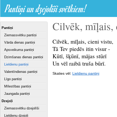
Pantiņi un dzejolīši svētkiem!
Cilvēk, mīļais, c
Pantiņi
Ziemassvētku pantiņi
Cilvēk, mīļais, cieni vistu,
Vārda dienas pantiņi
Tā Tev piedēs itin visur -
Apsveikuma pantiņi
Kūtī, šķūnī, mājas stūrī
Dzimšanas dienas pantiņi
Un vēl raibā truša būrī.
Lieldienu pantiņi
Valentīndienas pantiņi
Skaties vēl:
Lieldienu pantiņi
Līgo pantiņi
Mīlestības pantiņi
Jaungada pantiņi
Dzejoļi
Ziemassvētku dzejolīši
Lieldienu dzejoļi