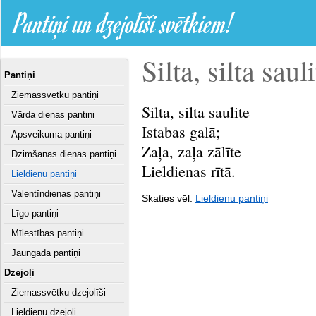
Pantiņi un dzejolīši svētkiem!
Silta, silta sauli
Pantiņi
Ziemassvētku pantiņi
Silta, silta saulite
Vārda dienas pantiņi
Istabas galā;
Apsveikuma pantiņi
Zaļa, zaļa zālīte
Dzimšanas dienas pantiņi
Lieldienas rītā.
Lieldienu pantiņi
Valentīndienas pantiņi
Skaties vēl:
Lieldienu pantiņi
Līgo pantiņi
Mīlestības pantiņi
Jaungada pantiņi
Dzejoļi
Ziemassvētku dzejolīši
Lieldienu dzejoļi