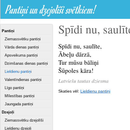
Pantiņi un dzejolīši svētkiem!
Spīdi nu, saulīte
Pantiņi
Ziemassvētku pantiņi
Spīdi nu, saulīte,
Vārda dienas pantiņi
Ābeļu dārzā,
Apsveikuma pantiņi
Tur mūsu bāliņi
Dzimšanas dienas pantiņi
Šūpoles kāra!
Lieldienu pantiņi
Latviešu tautas dziesma
Valentīndienas pantiņi
Līgo pantiņi
Skaties vēl:
Lieldienu pantiņi
Mīlestības pantiņi
Jaungada pantiņi
Dzejoļi
Ziemassvētku dzejolīši
Lieldienu dzejoļi