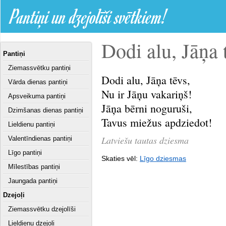
Pantiņi un dzejolīši svētkiem!
Dodi alu, Jāņa t
Pantiņi
Ziemassvētku pantiņi
Dodi alu, Jāņa tēvs,
Vārda dienas pantiņi
Nu ir Jāņu vakariņš!
Apsveikuma pantiņi
Jāņa bērni noguruši,
Dzimšanas dienas pantiņi
Tavus miežus apdziedot!
Lieldienu pantiņi
Latviešu tautas dziesma
Valentīndienas pantiņi
Līgo pantiņi
Skaties vēl:
Līgo dziesmas
Mīlestības pantiņi
Jaungada pantiņi
Dzejoļi
Ziemassvētku dzejolīši
Lieldienu dzejoļi