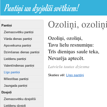
Pantiņi un dzejolīši svētkiem!
Ozoliņi, ozoliņi,
Pantiņi
Ziemassvētku pantiņi
Ozoliņi, ozoliņi,
Vārda dienas pantiņi
Tavu lielu resnumiņu:
Apsveikuma pantiņi
Trīs dieniņas saule teka,
Dzimšanas dienas pantiņi
Nevarēja aptecēt.
Lieldienu pantiņi
Latviešu tautas dziesma
Valentīndienas pantiņi
Līgo pantiņi
Skaties vēl:
Līgo pantiņi
Mīlestības pantiņi
Jaungada pantiņi
Dzejoļi
Ziemassvētku dzejolīši
Lieldienu dzejoļi