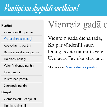
Pantiņi un dzejolīši svētkiem!
Vienreiz gadā di
Pantiņi
Ziemassvētku pantiņi
Vienreiz gadā diena tāda,
Vārda dienas pantiņi
Ko par vārdenīti sauc,
Apsveikuma pantiņi
Draugi sveic un radi sveic
Dzimšanas dienas pantiņi
Uzslavas Tev skaistas teic!
Lieldienu pantiņi
Valentīndienas pantiņi
Skaties vēl:
Vārda dienas pantiņi
Līgo pantiņi
Mīlestības pantiņi
Jaungada pantiņi
Dzejoļi
Ziemassvētku dzejolīši
Lieldienu dzejoļi